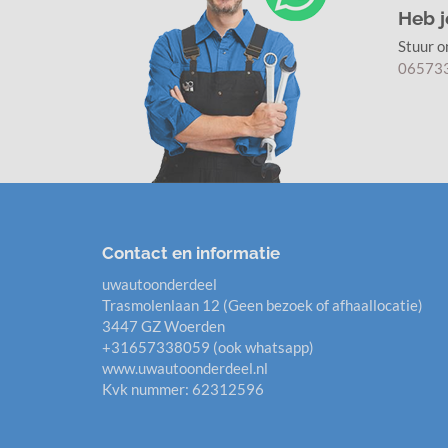
Heb j
Stuur 
06573
Contact en informatie
uwautoonderdeel
Trasmolenlaan 12 (Geen bezoek of afhaallocatie)
3447 GZ Woerden
+31657338059 (ook whatsapp)
www.uwautoonderdeel.nl
Kvk nummer: 62312596