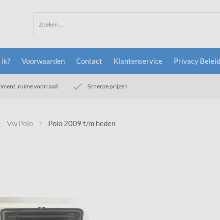
 ik?
Voorwaarden
Contact
Klantenservice
Privacy Belei
timent, ruime voorraad
Scherpe prijzen
Vw Polo
Polo 2009 t/m heden