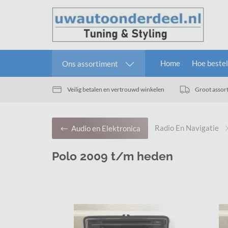
Home
Hoe bestel
Ons assortiment
Veilig betalen en vertrouwd winkelen
Groot assor
Radio En Navigatie
Audio en Elektronica
Polo 2009 t/m heden