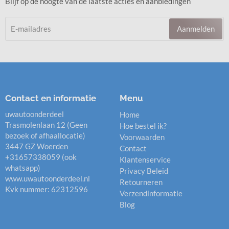
Blijf op de hoogte van de laatste acties en aanbiedingen
Aanmelden
Contact en informatie
Menu
uwautoonderdeel
Home
Trasmolenlaan 12 (Geen
Hoe bestel ik?
bezoek of afhaallocatie)
Voorwaarden
3447 GZ Woerden
Contact
+31657338059 (ook
Klantenservice
whatsapp)
Privacy Beleid
www.uwautoonderdeel.nl
Retourneren
Kvk nummer: 62312596
Verzendinformatie
Blog