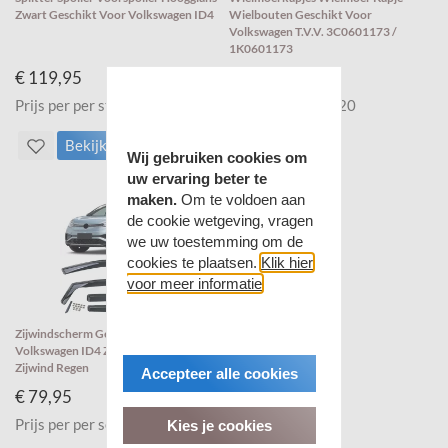
Zwart Geschikt Voor Volkswagen ID4
Wielbouten Geschikt Voor
Volkswagen T.V.V. 3C0601173 /
1K0601173
€ 119,95
€ 19,95
Prijs per per stuk
Prijs per set van 20
Bekijk
Bekijk
Wij gebruiken cookies om
uw ervaring beter te
maken.
Om te voldoen aan
de cookie wetgeving, vragen
we uw toestemming om de
cookies te plaatsen.
Klik hier
voor meer informatie
Zijwindscherm Geschikt Voor
Volkswagen ID4 Zijwindschermen
Zijwind Regen
Accepteer alle cookies
€ 79,95
Prijs per per set
Kies je cookies