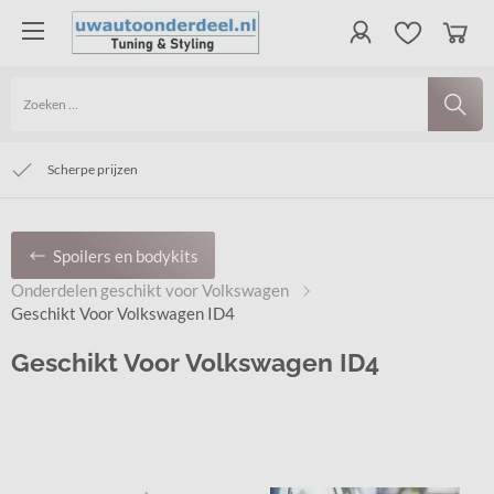
Veilig betalen en vertrouwd winkelen
Groot assortiment, ruime voorraad
Scherpe prijzen
Spoilers en bodykits
Onderdelen geschikt voor Volkswagen
Geschikt Voor Volkswagen ID4
Geschikt Voor Volkswagen ID4