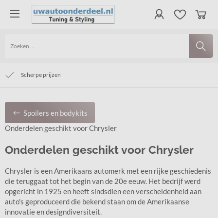
Veilig betalen en vertrouwd winkelen
Groot assortiment, ruime voorraad
Scherpe prijzen
Spoilers en bodykits
Onderdelen geschikt voor Chrysler
Onderdelen geschikt voor Chrysler
Chrysler is een Amerikaans automerk met een rijke geschiedenis
die teruggaat tot het begin van de 20e eeuw. Het bedrijf werd
opgericht in 1925 en heeft sindsdien een verscheidenheid aan
auto's geproduceerd die bekend staan ​​om de Amerikaanse
innovatie en designdiversiteit.