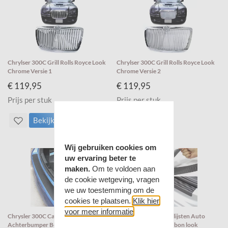
Chrylser 300C Grill Rolls Royce Look
Chrylser 300C Grill Rolls Royce Look
Chrome Versie 1
Chrome Versie 2
€ 119,95
€ 119,95
Prijs per stuk
Prijs per stuk
Bekijk
Bekijk
Wij gebruiken cookies om
uw ervaring beter te
maken.
Om te voldoen aan
de cookie wetgeving, vragen
we uw toestemming om de
cookies te plaatsen.
Klik hier
voor meer informatie
Chrysler 300C Carbon Auto
Chrysler 300C Instaplijsten Auto
Achterbumper Bescherm Folie
Autodeur sticker Carbon look